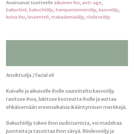
Avainsanat tuotteelle
aikuinen iho
,
anti-age
,
bakuchiol
,
bakuchiöljy
,
hampunsiemenöljy
,
kasvoöljy
,
kuiva iho
,
lavaenteli
,
makadamiaöljy
,
riisileseöljy
Kuvaus
Lisätiedot
Ansiktsolja / Facial oil
Kuivalle ja aikuiselle iholle suunniteltu kasvoöljy
ravitsee ihoa, lukitsee kosteutta iholle ja auttaa
ehkäisemään ennenaikaisia ikääntymisen merkkejä.
Bakuchiöljy tukee ihon uudistumista, voi madaltaa
juonteita ja tasoittaa ihon sävyä. Riisileseöljy ja