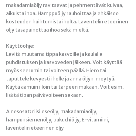
makadamiaöljy ravitsevat ja pehmentävät kuivaa,
aikuista ihoa. Hamppuöljy rauhoittaa ja ehkäisee
kosteuden haihtumista iholta. Laventelin eteerinen
öljy tasapainottaa ihoa sekä mieltä.
Käyttöohje:
Levitä muutama tippa kasvoille ja kaulalle
puhdistuksen ja kasvoveden jälkeen. Voit käyttää
myös seerumin tai voiteen päällä. Hiero tai
taputtele kevyesti iholle ja anna öljyn imeytyä.
Käytä aamuin illoin tai tarpeen mukaan. Voit esim.
lisätä tipan päivävoiteen sekaan.
Ainesosat: riisileseöljy, makadamiaöljy,
hampunsiemenöljy, bakuchiöljy, E-vitamiini,
laventelin eteerinen öljy