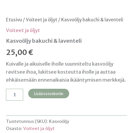
Etusivu
/
Voiteet ja öljyt
/ Kasvoöljy bakuchi & laventeli
Voiteet ja öljyt
Kasvoöljy bakuchi & laventeli
25,00
€
Kuivalle ja aikuiselle iholle suunniteltu kasvoöljy
ravitsee ihoa, lukitsee kosteutta iholle ja auttaa
ehkäisemään ennenaikaisia ikääntymisen merkkejä.
Kasvoöljy
Lisää ostoskoriin
bakuchi
&
laventeli
määrä
Tuotetunnus (SKU):
Kasvoöljy
Osasto:
Voiteet ja öljyt