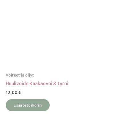
Voiteet ja öljyt
Huulivoide Kaakaovoi & tyrni
12,00
€
Lisää ostoskoriin