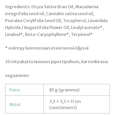
Ingredients: Oryza Sativa Bran Oil, Macadamia
integrifolia seed oil, Cannabis sativa seed oil,
Psoralea Corylifolia Seed Oil, Tocopherol, Lavandula
Hybrida / Angustifolia Flower Oil, Linalyl acetate*,
Linalool*, Beta-Caryophyllene*, Terpineol*
* esiintyy luonnostaan eteerisessä öljyssä
30 ml pakattu lasiseen pipettipulloon, kartonkirasia
vegaaninen
Paino
85 g (gramma)
3,5 × 3,5 × 11 cm
Mitat
(senttimetri)