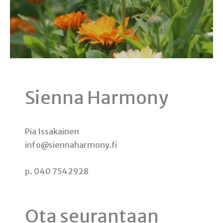
Sienna Harmony
Pia Issakainen
info@siennaharmony.fi
p. 040 7542928
Ota seurantaan