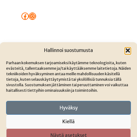
Facebook
Instagram
Hallinnoi suostumusta
Parhaan kokemuksen tarjoamiseksi käytämme teknologioita, kuten
Evästekäytäntö
evästeitä, tallentaaksemme ja/tai käyttääksemme laitetietoja. Näiden
tekniikoiden hyväksyminen antaa meille mahdollisuuden käsitellä
tietoja, kuten selauskäyttäytymistä tai yksilöllisiä tunnuksia tällä
Tietosuojaseloste
sivustolla. Suostumuksen jättäminen tai peruuttaminen voi vaikuttaa
haitallisesti tiettyihin ominaisuuksiin ja toimintoihin.
Toimitus- ja palautusehdot
Hyväksy
Kiellä
Copyright © 2026 Siennaharmony
Näytä asetukset