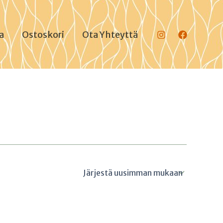
a
Ostoskori
Ota Yhteyttä